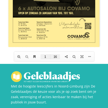
Met de hoogste leescijfers in Noord-Limburg zijn De
Geleblaadjes dé keuze voor als je op zoek bent om je
zaak, vereniging of acties kenbaar te maken bij het
publiek in jouw buurt.