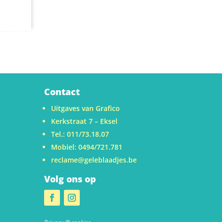
Contact
Uitgaves van Grafico
Kerkstraat 7 – Eksel
Tel.: 011/73.18.07
Mobiel: 0494/721.781
reclame@geleblaadjes.be
Volg ons op