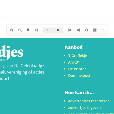
Aanbod
’t Grafiekje
Afrit31
urg zijn De Geleblaadjes
De Printer
ak, vereniging of acties
Dommelpost
buurt.
Hoe kan ik…
advertenties reserveren
zoekertjes ingeven