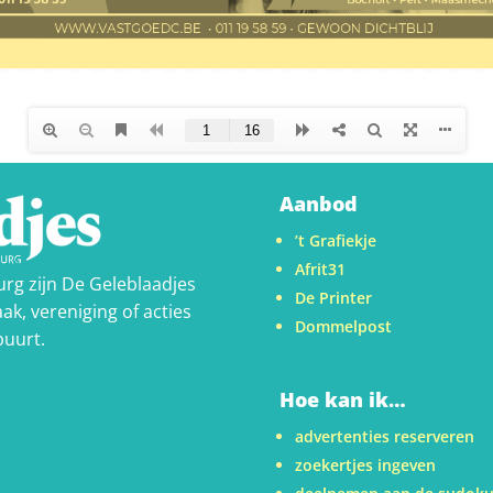
Aanbod
’t Grafiekje
Afrit31
urg zijn De Geleblaadjes
De Printer
ak, vereniging of acties
Dommelpost
buurt.
Hoe kan ik…
advertenties reserveren
zoekertjes ingeven