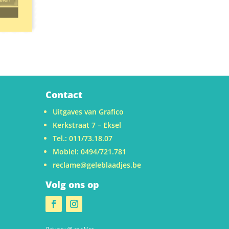
Contact
Uitgaves van Grafico
Kerkstraat 7 – Eksel
Tel.: 011/73.18.07
Mobiel: 0494/721.781
reclame@geleblaadjes.be
Volg ons op