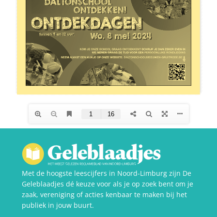
Met de hoogste leescijfers in Noord-Limburg zijn De
Geleblaadjes dé keuze voor als je op zoek bent om je
zaak, vereniging of acties kenbaar te maken bij het
publiek in jouw buurt.