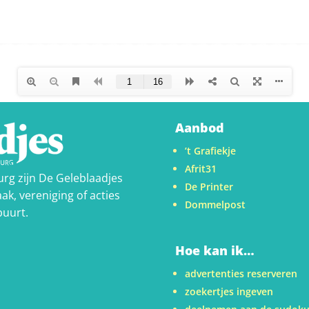
Aanbod
’t Grafiekje
Afrit31
urg zijn De Geleblaadjes
De Printer
ak, vereniging of acties
Dommelpost
buurt.
Hoe kan ik…
advertenties reserveren
zoekertjes ingeven