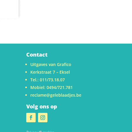
Contact
Uitgaves van Grafico
Kerkstraat 7 – Eksel
Tel.: 011/73.18.07
Mobiel: 0494/721.781
reclame@geleblaadjes.be
Volg ons op