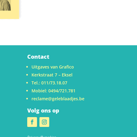
Contact
Uitgaves van Grafico
Kerkstraat 7 – Eksel
Tel.: 011/73.18.07
Mobiel: 0494/721.781
reclame@geleblaadjes.be
Volg ons op