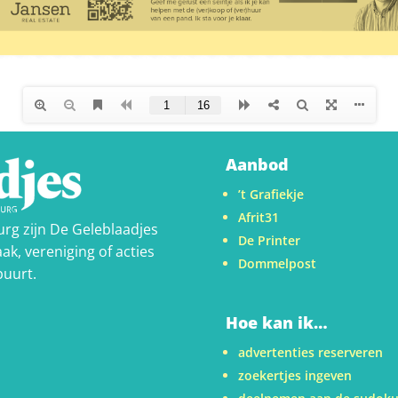
Aanbod
’t Grafiekje
Afrit31
urg zijn De Geleblaadjes
De Printer
ak, vereniging of acties
Dommelpost
buurt.
Hoe kan ik…
advertenties reserveren
zoekertjes ingeven