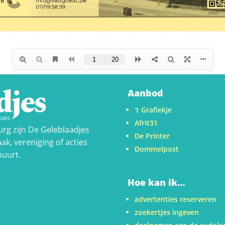
Aanbod
’t Grafiekje
Afrit31
urg zijn De Geleblaadjes
De Printer
ak, vereniging of acties
Dommelpost
buurt.
Hoe kan ik…
advertenties reserveren
zoekertjes ingeven