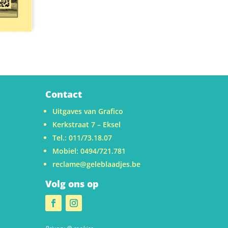
Contact
Uitgaves van Grafico
Kerkstraat 7 – Eksel
Tel.: 011/73.18.07
Mobiel: 0494/721.781
reclame@geleblaadjes.be
Volg ons op