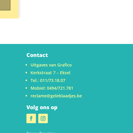
Contact
Uitgaves van Grafico
Kerkstraat 7 – Eksel
Tel.: 011/73.18.07
Mobiel: 0494/721.781
reclame@geleblaadjes.be
Volg ons op