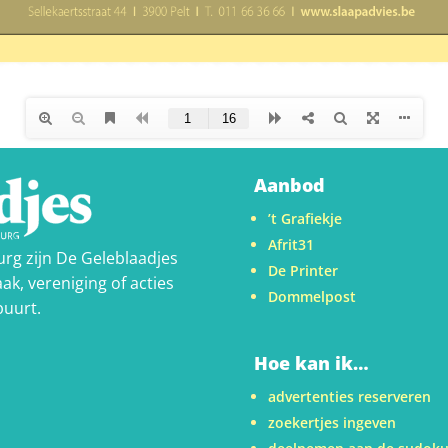
Aanbod
’t Grafiekje
Afrit31
urg zijn De Geleblaadjes
De Printer
ak, vereniging of acties
Dommelpost
buurt.
Hoe kan ik…
advertenties reserveren
zoekertjes ingeven