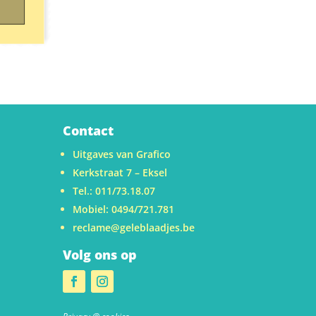
Contact
Uitgaves van Grafico
Kerkstraat 7 – Eksel
Tel.: 011/73.18.07
Mobiel: 0494/721.781
reclame@geleblaadjes.be
Volg ons op