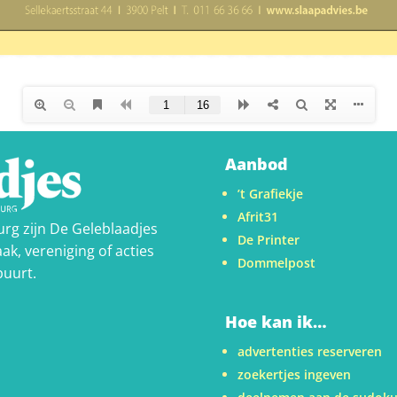
Aanbod
’t Grafiekje
Afrit31
urg zijn De Geleblaadjes
De Printer
ak, vereniging of acties
Dommelpost
buurt.
Hoe kan ik…
advertenties reserveren
zoekertjes ingeven