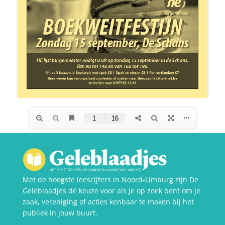
Met de hoogste leescijfers in Noord-Limburg zijn De
Geleblaadjes dé keuze voor als je op zoek bent om je
zaak, vereniging of acties kenbaar te maken bij het
publiek in jouw buurt.