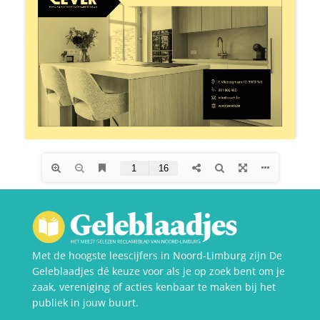
Met de hoogste leescijfers in Noord-Limburg zijn De
Geleblaadjes dé keuze voor als je op zoek bent om je
zaak, vereniging of acties kenbaar te maken bij het
publiek in jouw buurt.