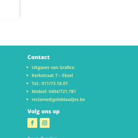
Contact
Uitgaves van Grafico
Kerkstraat 7 – Eksel
Tel.: 011/73.18.07
Mobiel: 0494/721.781
reclame@geleblaadjes.be
Volg ons op