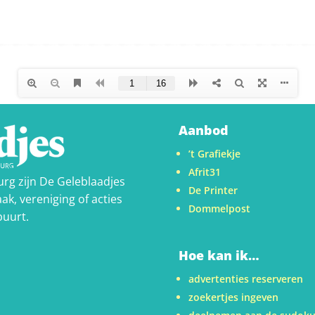
Aanbod
’t Grafiekje
Afrit31
urg zijn De Geleblaadjes
De Printer
ak, vereniging of acties
Dommelpost
buurt.
Hoe kan ik…
advertenties reserveren
zoekertjes ingeven