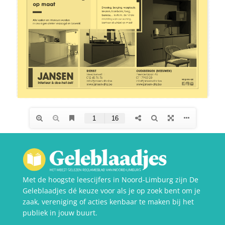
Met de hoogste leescijfers in Noord-Limburg zijn De
Geleblaadjes dé keuze voor als je op zoek bent om je
zaak, vereniging of acties kenbaar te maken bij het
publiek in jouw buurt.