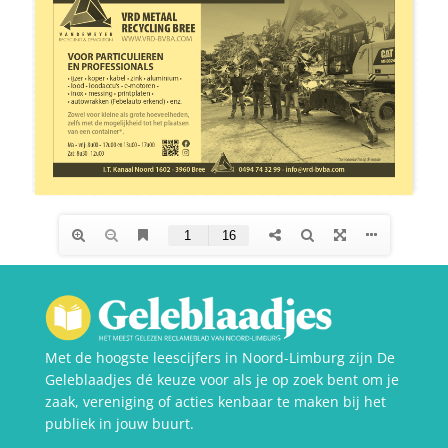
Met de hoogste leescijfers in Noord-Limburg zijn De
Geleblaadjes dé keuze voor als je op zoek bent om je
zaak, vereniging of acties kenbaar te maken bij het
publiek in jouw buurt.