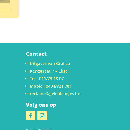
Contact
Uitgaves van Grafico
Kerkstraat 7 – Eksel
Tel.: 011/73.18.07
Mobiel: 0494/721.781
reclame@geleblaadjes.be
Volg ons op