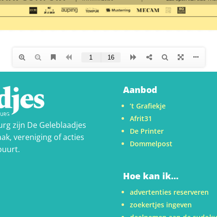
Aanbod
’t Grafiekje
Afrit31
urg zijn De Geleblaadjes
De Printer
ak, vereniging of acties
Dommelpost
buurt.
Hoe kan ik…
advertenties reserveren
zoekertjes ingeven