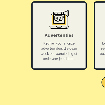
Advertenties
Kijk hier voor al onze
L
adverteerders die deze
re
week een aanbieding of
boe
actie voor je hebben.