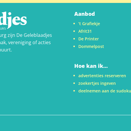
Aanbod
’t Grafiekje
Afrit31
urg zijn De Geleblaadjes
De Printer
ak, vereniging of acties
Dommelpost
buurt.
Hoe kan ik…
advertenties reserveren
zoekertjes ingeven
deelnemen aan de sudok