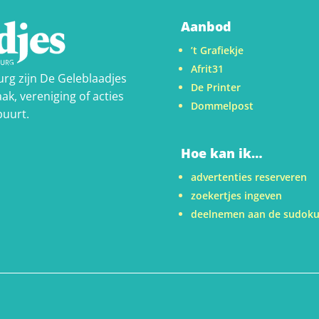
Aanbod
’t Grafiekje
Afrit31
urg zijn De Geleblaadjes
De Printer
ak, vereniging of acties
Dommelpost
buurt.
Hoe kan ik…
advertenties reserveren
zoekertjes ingeven
deelnemen aan de sudok