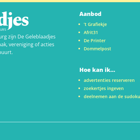
Aanbod
’t Grafiekje
Afrit31
urg zijn De Geleblaadjes
De Printer
ak, vereniging of acties
Dommelpost
buurt.
Hoe kan ik…
advertenties reserveren
zoekertjes ingeven
deelnemen aan de sudok