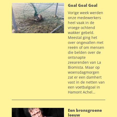
Goal Goal Goal
Vorige week werden
onze medewerkers
heel vaak in de
vroege ochtend
wakker gebeld.
Meestal ging het
over ongevallen met
reeën of om mensen
die belden over de
ontsnapte
zeearenden van La
Biomista.
Maar op
woensdagmorgen
zat er een damhert
vast in de netten van
een voetbalgoal in
Hamont Achel…
Een bronsgroene
leeuw