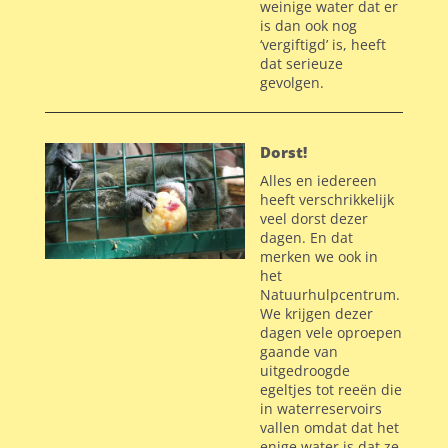
weinige water dat er
is dan ook nog
‘vergiftigd’ is, heeft
dat serieuze
gevolgen.
Dorst!
Alles en iedereen
heeft verschrikkelijk
veel dorst dezer
dagen. En dat
merken we ook in
het
Natuurhulpcentrum.
We krijgen dezer
dagen vele oproepen
gaande van
uitgedroogde
egeltjes tot reeën die
in waterreservoirs
vallen omdat dat het
enige water is dat ze