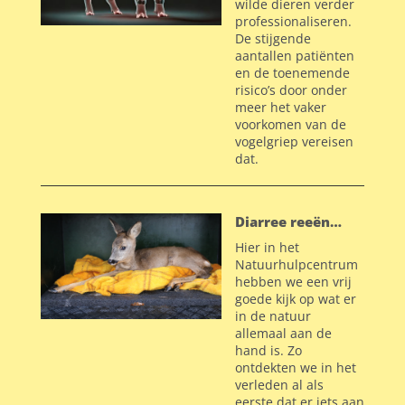
wilde dieren verder
professionaliseren.
De stijgende
aantallen patiënten
en de toenemende
risico’s door onder
meer het vaker
voorkomen van de
vogelgriep vereisen
dat.
Diarree reeën…
Hier in het
Natuurhulpcentrum
hebben we een vrij
goede kijk op wat er
in de natuur
allemaal aan de
hand is. Zo
ontdekten we in het
verleden al als
eerste dat er iets aan