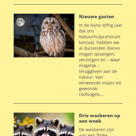
Nieuwe gasten
In de bijna vijftig jaar
dat ons
Natuurhulpcentrum
bestaat, hebben we
al duizenden dieren
mogen opvangen,
verzorgen en – waar
mogelijk –
teruggeven aan de
natuur. Van
verweesde vosjes tot
gewonde
roofvogels…
Drie wasberen op
een week
De wasberen zijn
aan een flinke