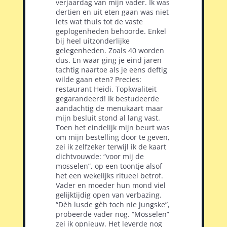
verjaardag van mijn vader. Ik was
dertien en uit eten gaan was niet
iets wat thuis tot de vaste
geplogenheden behoorde. Enkel
bij heel uitzonderlijke
gelegenheden. Zoals 40 worden
dus. En waar ging je eind jaren
tachtig naartoe als je eens deftig
wilde gaan eten? Precies:
restaurant Heidi. Topkwaliteit
gegarandeerd! Ik bestudeerde
aandachtig de menukaart maar
mijn besluit stond al lang vast.
Toen het eindelijk mijn beurt was
om mijn bestelling door te geven,
zei ik zelfzeker terwijl ik de kaart
dichtvouwde: “voor mij de
mosselen”, op een toontje alsof
het een wekelijks ritueel betrof.
Vader en moeder hun mond viel
gelijktijdig open van verbazing.
“Dèh lusde gèh toch nie jungske”,
probeerde vader nog. “Mosselen”
zei ik opnieuw. Het leverde nog