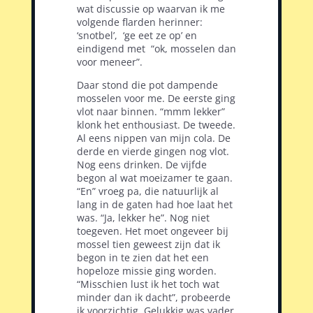
wat discussie op waarvan ik me
volgende flarden herinner:
‘snotbel’,
‘ge eet ze op’ en
eindigend met
“ok, mosselen dan
voor meneer”.
Daar stond die pot dampende
mosselen voor me. De eerste ging
vlot naar binnen. “mmm lekker”
klonk het enthousiast. De tweede.
Al eens nippen van mijn cola. De
derde en vierde gingen nog vlot.
Nog eens drinken. De vijfde
begon al wat moeizamer te gaan.
“En” vroeg pa, die natuurlijk al
lang in de gaten had hoe laat het
was. “Ja, lekker he”. Nog niet
toegeven. Het moet ongeveer bij
mossel tien geweest zijn dat ik
begon in te zien dat het een
hopeloze missie ging worden.
“Misschien lust ik het toch wat
minder dan ik dacht”, probeerde
ik voorzichtig. Gelukkig was vader