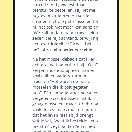
vooruitziend geweest door
biefstuk te bestellen. Hij liet me
nog even sudderen en verder
strijden met die pot mosselen tot
hij het ook niet meer kon aanzien.
“We zullen dan maar omwisselen
zeker” zei hij zuchtend, terwijl hij
een overduidelijke “ik wist het
he”- blik met moeder wisselde.
Na het mossel-debacle zat ik er
achteraf wat beteuterd bij. “Och”
zei pa troostend op een manier
zoals alleen vaders kunnen
troosten “Het waren de beste
mosselen die ik ooit gegeten
heb”. Eén zinnetje waarmee alles
vergeten was. Intussen lust ik
graag mosselen, maar ik heb nog
vaak de levensles moeten horen
dat het leven niet altijd brengt
wat je wil, “want ik bestelde eens
biefstuk” zegt pa dan “en ik heb
uiteindelijk mosselen moeten