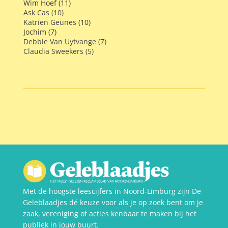
Wim Hoef (11)
Ask Cas (10)
Katrien Geunes
(10)
Jochim (7)
Debbie Van Uytvange (7)
Claudia Sweekers (5)
Met de hoogste leescijfers in Noord-Limburg zijn De
Geleblaadjes dé keuze voor als je op zoek bent om je
zaak, vereniging of acties kenbaar te maken bij het
publiek in jouw buurt.