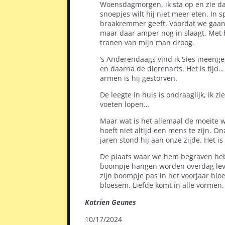
Woensdagmorgen, ik sta op en zie dat
snoepjes wilt hij niet meer eten. In
braakremmer geeft. Voordat we gaan 
maar daar amper nog in slaagt. Met he
tranen van mijn man droog.
’s Anderendaags vind ik Sies ineenge
en daarna de dierenarts. Het is tijd
armen is hij gestorven.
De leegte in huis is ondraaglijk, ik z
voeten lopen…
Maar wat is het allemaal de moeite 
hoeft niet altijd een mens te zijn. O
jaren stond hij aan onze zijde. Het i
De plaats waar we hem begraven hebb
boompje hangen worden overdag leve
zijn boompje pas in het voorjaar bloei
bloesem. Liefde komt in alle vormen.
Katrien Geunes
10/17/2024