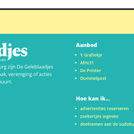
Aanbod
’t Grafiekje
Afrit31
urg zijn De Geleblaadjes
De Printer
ak, vereniging of acties
Dommelpost
buurt.
Hoe kan ik…
advertenties reserveren
zoekertjes ingeven
deelnemen aan de sudok