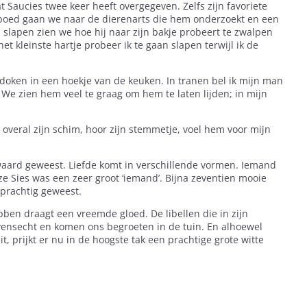
 Saucies twee keer heeft overgegeven. Zelfs zijn favoriete
 spoed gaan we naar de dierenarts die hem onderzoekt en een
slapen zien we hoe hij naar zijn bakje probeert te zwalpen
t kleinste hartje probeer ik te gaan slapen terwijl ik de
doken in een hoekje van de keuken. In tranen bel ik mijn man
… We zien hem veel te graag om hem te laten lijden; in mijn
ie overal zijn schim, hoor zijn stemmetje, voel hem voor mijn
waard geweest. Liefde komt in verschillende vormen. Iemand
nze Sies was een zeer groot ‘iemand’. Bijna zeventien mooie
s prachtig geweest.
en draagt een vreemde gloed. De libellen die in zijn
nsecht en komen ons begroeten in de tuin. En alhoewel
t, prijkt er nu in de hoogste tak een prachtige grote witte