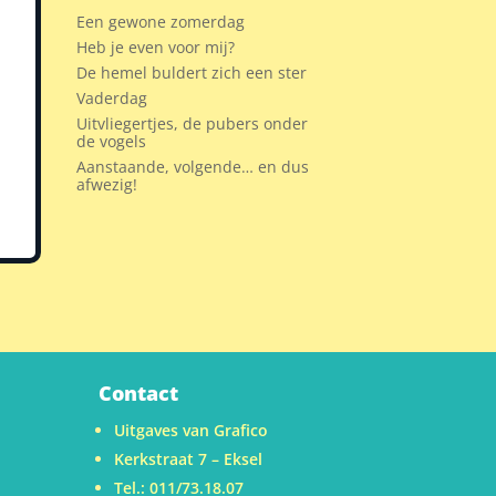
Een gewone zomerdag
Heb je even voor mij?
De hemel buldert zich een ster
Vaderdag
Uitvliegertjes, de pubers onder
de vogels
Aanstaande, volgende… en dus
afwezig!
Contact
Uitgaves van Grafico
Kerkstraat 7 – Eksel
Tel.: 011/73.18.07