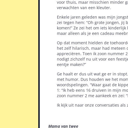
voor thuis, maar misschien minder gr
verwachten van een kleuter.
Enkele jaren geleden was mijn jongst
zei tegen hem: “Oh grote jongen, jij 
komen!” Ze zei het om iets kinderlijk
maar alleen als je een cadeau meebr
Op dat moment hielden de toehoord
het zelf hilarisch, maar had meteen 
appreciëren. Toen ik zoon nummer 2 h
nodigt zichzelf nu uit voor een feest
eentje maken?”
Ge haalt er dus uit wat ge er in stop
met humor. Dus houden we het mome
woordspelingen. “Waar gaat de kipp
1: “Ik heb eens 16 druiven in mijn m
zoon nummer 2 me aankeek en zei: “
Ik kijk uit naar onze conversaties a
Mama van twee