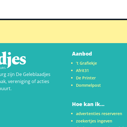
Aanbod
’t Grafiekje
Afrit31
urg zijn De Geleblaadjes
De Printer
ak, vereniging of acties
Dommelpost
buurt.
Hoe kan ik…
advertenties reserveren
zoekertjes ingeven