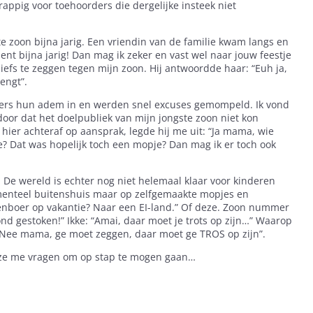
appig voor toehoorders die dergelijke insteek niet
e zoon bijna jarig. Een vriendin van de familie kwam langs en
bent bijna jarig! Dan mag ik zeker en vast wel naar jouw feestje
 liefs te zeggen tegen mijn zoon. Hij antwoordde haar: “Euh ja,
engt”.
ers hun adem in en werden snel excuses gemompeld. Ik vond
door dat het doelpubliek van mijn jongste zoon niet kon
ier achteraf op aansprak, legde hij me uit: “Ja mama, wie
je? Dat was hopelijk toch een mopje? Dan mag ik er toch ook
t. De wereld is echter nog niet helemaal klaar voor kinderen
nteel buitenshuis maar op zelfgemaakte mopjes en
enboer op vakantie? Naar een EI-land.” Of deze. Zoon nummer
ond gestoken!” Ikke: “Amai, daar moet je trots op zijn…” Waarop
Nee mama, ge moet zeggen, daar moet ge TROS op zijn”.
ls ze me vragen om op stap te mogen gaan…