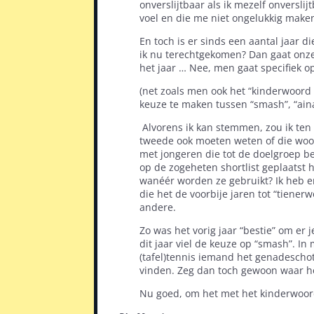
onverslijtbaar als ik mezelf onversl
voel en die me niet ongelukkig make
En toch is er sinds een aantal jaar d
ik nu terechtgekomen? Dan gaat onz
het jaar … Nee, men gaat specifiek o
(net zoals men ook het “kinderwoord
keuze te maken tussen “smash”, “aina”,
Alvorens ik kan stemmen, zou ik te
tweede ook moeten weten of die woor
met jongeren die tot de doelgroep b
op de zogeheten shortlist geplaatst 
wanéér worden ze gebruikt? Ik heb er
die het de voorbije jaren tot “tien
andere.
Zo was het vorig jaar “bestie” om er
dit jaar viel de keuze op “smash”. In 
(tafel)tennis iemand het genadeschot
vinden. Zeg dan toch gewoon waar he
Nu goed, om het met het kinderwoor