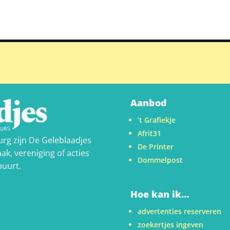
Aanbod
’t Grafiekje
Afrit31
urg zijn De Geleblaadjes
De Printer
ak, vereniging of acties
Dommelpost
buurt.
Hoe kan ik…
advertenties reserveren
zoekertjes ingeven