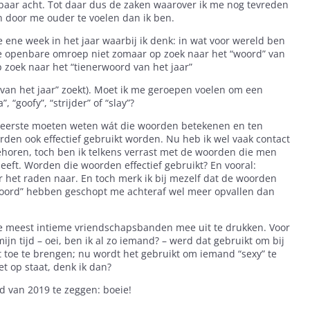
ijtbaar acht. Tot daar dus de zaken waarover ik me nog tevreden
n door me ouder te voelen dan ik ben.
ie ene week in het jaar waarbij ik denk: in wat voor wereld ben
e openbare omroep niet zomaar op zoek naar het “woord” van
p zoek naar het “tienerwoord van het jaar”
 van het jaar” zoekt). Moet ik me geroepen voelen om een
 “goofy”, “strijder” of “slay”?
n eerste moeten weten wát die woorden betekenen en ten
den ook effectief gebruikt worden. Nu heb ik wel vaak contact
ehoren, toch ben ik telkens verrast met de woorden die men
heeft. Worden die woorden effectief gebruikt? En vooral:
 het raden naar. En toch merk ik bij mezelf dat de woorden
erwoord” hebben geschopt me achteraf wel meer opvallen dan
 je meest intieme vriendschapsbanden mee uit te drukken. Voor
mijn tijd – oei, ben ik al zo iemand? – werd dat gebruikt om bij
 toe te brengen; nu wordt het gebruikt om iemand “sexy” te
t op staat, denk ik dan?
d van 2019 te zeggen:
boeie!